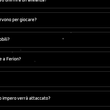
vo unirmi a un'alleanza?
ervono per giocare?
obili?
e a Ferion?
io impero verrà attaccato?