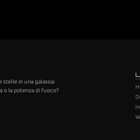
L
 stelle in una galassia
H
a o la potenza di fuoco?
D
I
W