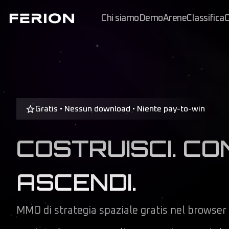
Chi siamo
Demo
Arene
Classifica
C
Gratis • Nessun download • Niente pay-to-win
COSTRUISCI. CO
ASCENDI.
MMO di strategia spaziale gratis nel browser