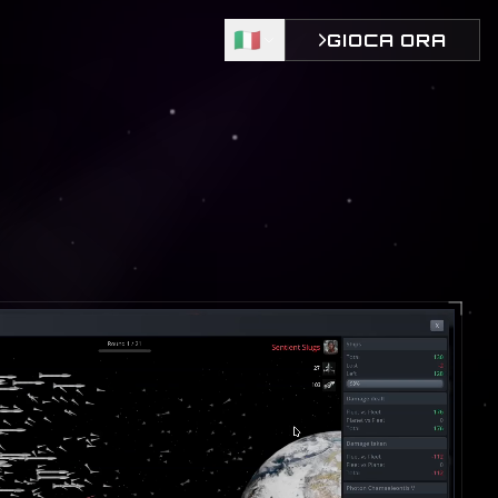
🇮🇹
GIOCA ORA