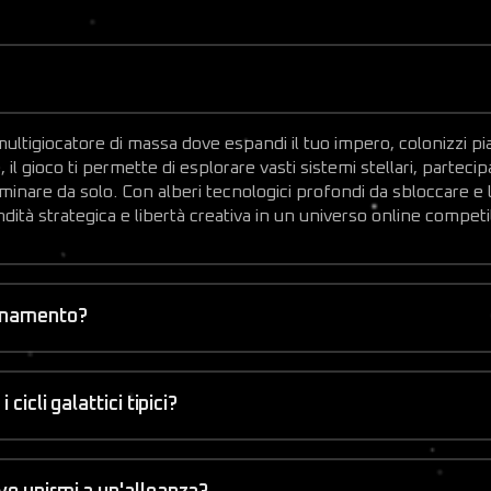
multigiocatore di massa dove espandi il tuo impero, colonizzi pi
l gioco ti permette di esplorare vasti sistemi stellari, partecip
minare da solo. Con alberi tecnologici profondi da sbloccare e la
dità strategica e libertà creativa in un universo online competi
bonamento?
cicli galattici tipici?