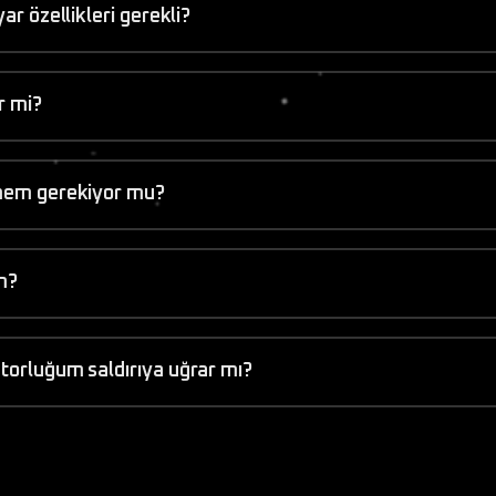
ar özellikleri gerekli?
r mi?
rmem gerekiyor mu?
ım?
atorluğum saldırıya uğrar mı?