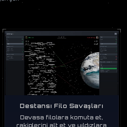
Destansı Filo Savaşları
Devasa filolara komuta et,
rakiplerini alt et ve yıldızlara