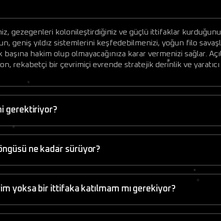
iz, gezegenleri kolonileştirdiğiniz ve güçlü ittifaklar kurduğun
un, geniş yıldız sistemlerini keşfedebilmenizi, yoğun filo savaş
k başına hakim olup olmayacağınıza karar vermenizi sağlar. Açıl
on, rekabetçi bir çevrimiçi evrende stratejik derinlik ve yaratıc
i gerektiriyor?
döngüsü ne kadar sürüyor?
im yoksa bir ittifaka katılmam mı gerekiyor?