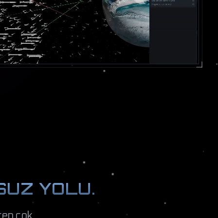
SUZ YOLU.
eçen çok