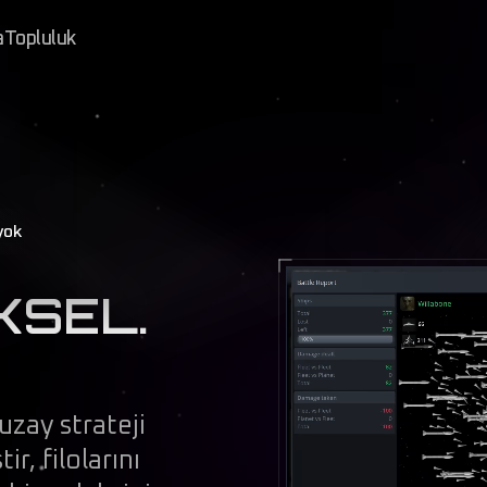
a
Topluluk
yok
KSEL.
 uzay strateji
, filolarını