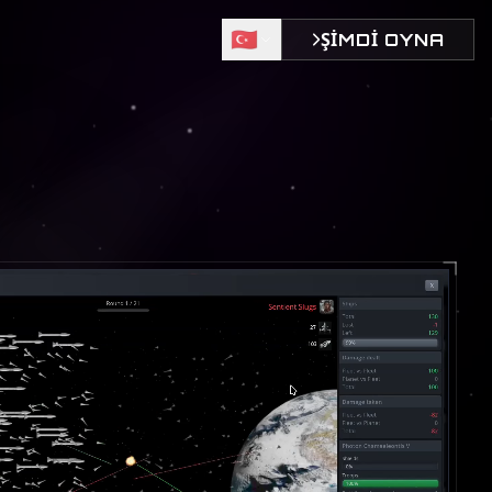
🇹🇷
ŞİMDİ OYNA