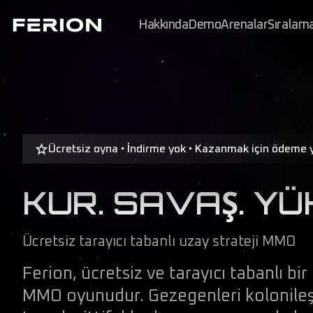
Hakkında
Demo
Arenalar
Sıralam
Ücretsiz oyna • İndirme yok • Kazanmak için ödeme 
KUR. SAVAŞ. YÜ
Ücretsiz tarayıcı tabanlı uzay strateji MMO
Ferion, ücretsiz ve tarayıcı tabanlı bir
MMO oyunudur. Gezegenleri kolonileştir