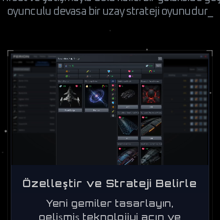
oyunculu devasa bir uzay strateji oyunudur_
Özelleştir ve Strateji Belirle
Yeni gemiler tasarlayın,
gelişmiş teknolojiyi açın ve