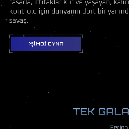
tasarla, ittifaklar kur ve yaşayan, kalıc
kontrolü için dünyanın dört bir yanın
savaş.
ŞİMDİ OYNA
TEK GALA
Ferion,