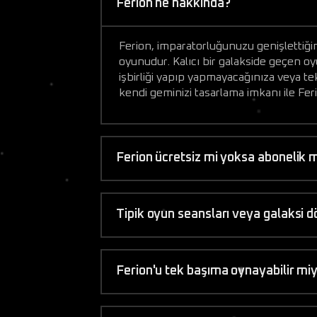
Ferion ne hakkında?
Ferion, imparatorluğunuzu genişlettiğin
oyunudur. Kalıcı bir galakside geçen oy
işbirliği yapıp yapmayacağınıza veya te
kendi geminizi tasarlama imkanı ile Feri
Ferion ücretsiz mi yoksa abonelik m
Tipik oyun seansları veya galaksi 
Ferion'u tek başıma oynayabilir miy