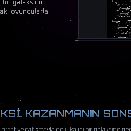
ı bir galaksinin
daki oyuncularla
KSİ. KAZANMANIN SON
 fırsat ve çatışmayla dolu kalıcı bir galakside g