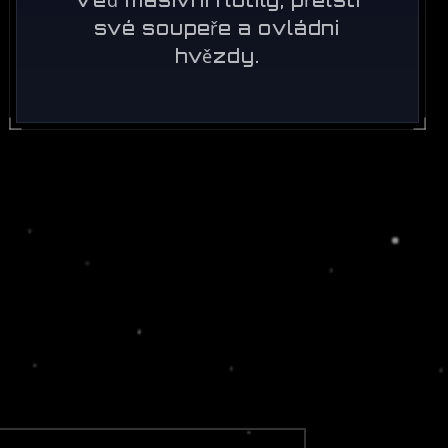
své soupeře a ovládni
hvězdy.