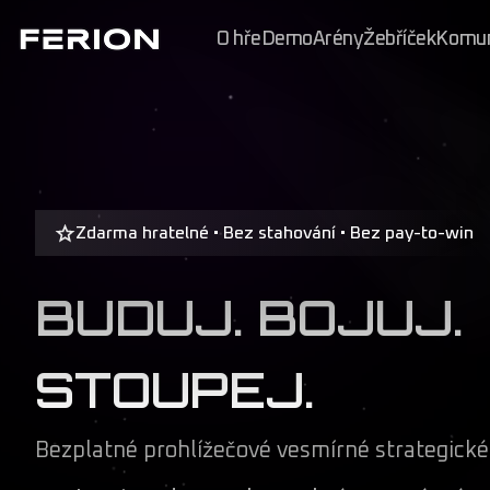
O hře
Demo
Arény
Žebříček
Komun
Zdarma hratelné • Bez stahování • Bez pay-to-win
BUDUJ. BOJUJ.
STOUPEJ.
Bezplatné prohlížečové vesmírné strategic