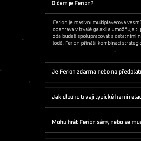
O čem je Ferion?
Ferion je masivní multiplayerová vesmír
odehrává v trvalé galaxii a umožňuje t
zda budeš spolupracovat s ostatními 
lodě, Ferion přináší kombinaci strate
Je Ferion zdarma nebo na předpla
Jak dlouho trvají typické herní rel
Mohu hrát Ferion sám, nebo se musím