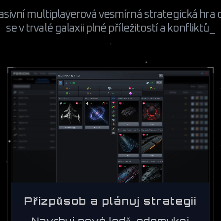
asivní multiplayerová vesmírná strategická hra 
se v trvalé galaxii plné příležitostí a konfliktů_
Přizpůsob a plánuj strategii
Navrhuj nové lodě, odemykej