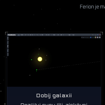
Ferion je m
Dobij galaxii
Rozšiřuj svou říši, získávej