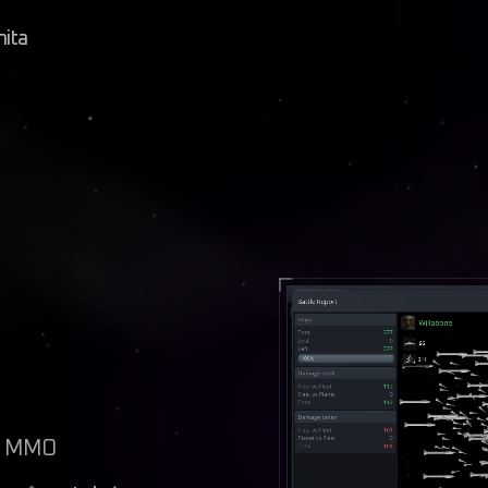
ita
ké MMO