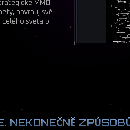
strategické MMO
nety, navrhuj své
 z celého světa o
. NEKONEČNĚ ZPŮSOBŮ,