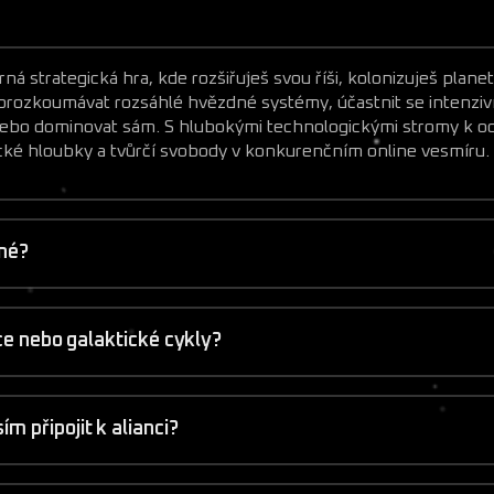
ná strategická hra, kde rozšiřuješ svou říši, kolonizuješ plane
i prozkoumávat rozsáhlé hvězdné systémy, účastnit se intenzivn
nebo dominovat sám. S hlubokými technologickými stromy k o
gické hloubky a tvůrčí svobody v konkurenčním online vesmíru.
tné?
ace nebo galaktické cykly?
 připojit k alianci?