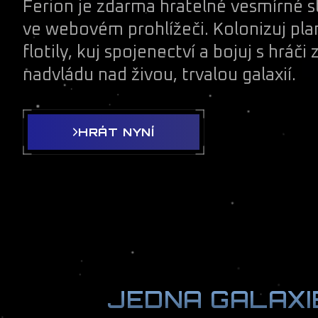
Ferion je zdarma hratelné vesmírné 
ve webovém prohlížeči. Kolonizuj pla
flotily, kuj spojenectví a bojuj s hráči
nadvládu nad živou, trvalou galaxií.
HRÁT NYNÍ
JEDNA GALAXIE