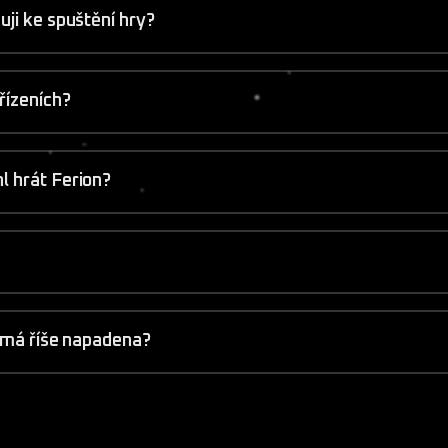
uji ke spuštění hry?
řízeních?
l hrát Ferion?
e má říše napadena?