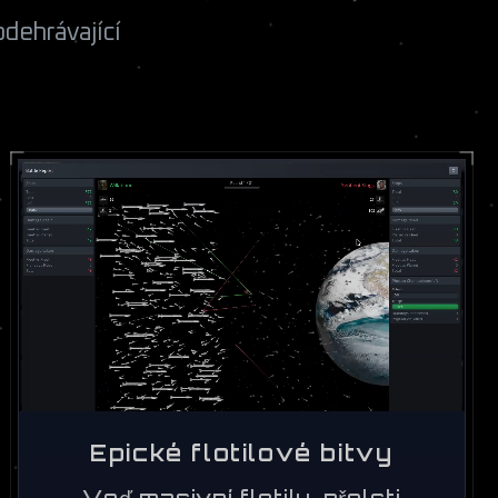
odehrávající
Epické flotilové bitvy
Veď masivní flotily, přelsti