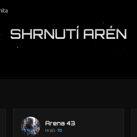
ita
SHRNUTÍ ARÉN
Arena 43
Hráči:
70