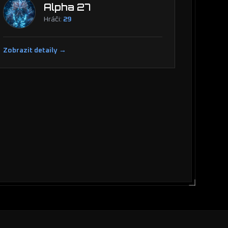
Alpha 27
Hráči:
29
Zobrazit detaily →