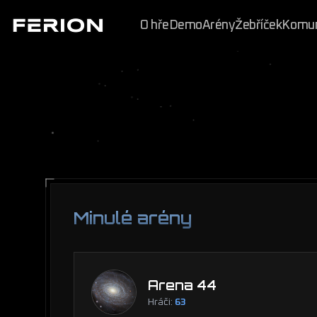
O hře
Demo
Arény
Žebříček
Komun
Minulé arény
Arena 44
Hráči:
63