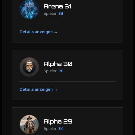
Arena 31
Spieler:
33
Details anzeigen →
Alpha 30
Spieler:
28
Details anzeigen →
Alpha 29
Spieler:
34