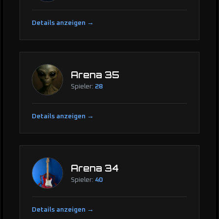
Details anzeigen →
Arena 35
Spieler:
28
Details anzeigen →
Arena 34
Spieler:
40
Details anzeigen →