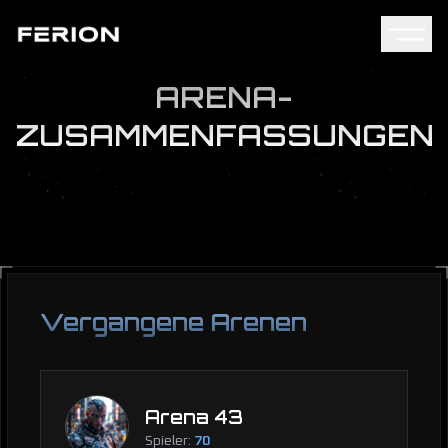
ARENA-
ZUSAMMENFASSUNGEN
Vergangene Arenen
Arena 43
Spieler:
70