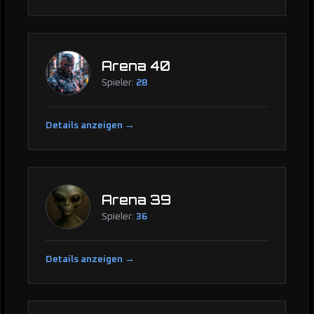
Arena 40
Spieler:
28
Details anzeigen →
Arena 39
Spieler:
36
Details anzeigen →